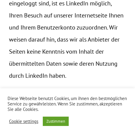
eingeloggt sind, ist es LinkedIn möglich,
Ihren Besuch auf unserer Internetseite Ihnen
und Ihrem Benutzerkonto zuzuordnen. Wir
weisen darauf hin, dass wir als Anbieter der
Seiten keine Kenntnis vom Inhalt der
übermittelten Daten sowie deren Nutzung
durch LinkedIn haben.
Weitere Informationen hierzu finden Sie in
Diese Webseite benutzt Cookies, um ihnen den bestmöglichen
Service zu gewährleisten. Wenn Sie zustimmen, akzeptieren
der Datenschutzerklärung von LinkedIn
Sie alle Cookies.
unter:
https://www.linkedin.com/legal/privacy-
Cookie settings
Zustimmen
policy